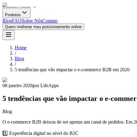
Produtos
Blog
FAQ
Sobre Nós
Contato
Quero melhorar meu posicionamento online
Home
/
Blog
/
5 tendências que vão impactar o e-commerce B2B em 2026
08 janeiro 2026
por LifeApps
5 tendências que vão impactar o e-comme
Blog
O e-commerce B2B deixou de ser apenas um canal de pedidos. Em 2026,
1️⃣ Experiência digital no nível do B2C